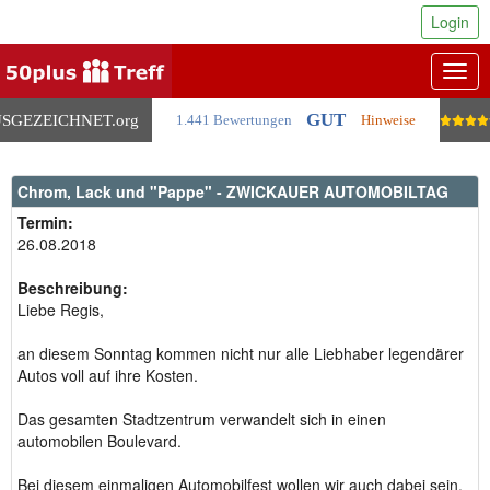
Login
Togg
navig
GUT
SGEZEICHNET
.org
1.441 Bewertungen
Hinweise
Chrom, Lack und "Pappe" - ZWICKAUER AUTOMOBILTAG
Termin:
26.08.2018
Beschreibung:
Liebe Regis,
an diesem Sonntag kommen nicht nur alle Liebhaber legendärer
Autos voll auf ihre Kosten.
Das gesamten Stadtzentrum verwandelt sich in einen
automobilen Boulevard.
Bei diesem einmaligen Automobilfest wollen wir auch dabei sein.