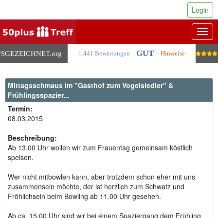
Login
Togg
navig
GUT
SGEZEICHNET
.org
1.441 Bewertungen
Hinweise
Mittagsschmaus im "Gasthof zum Vogelsiedler" &
Frühlingsspazier...
Termin:
08.03.2015
Beschreibung:
Ab 13.00 Uhr wollen wir zum Frauentag gemeinsam köstlich
speisen.
Wer nicht mitbowlen kann, aber trotzdem schon eher mit uns
zusammensein möchte, der ist herzlich zum Schwatz und
Fröhlichsein beim Bowling ab 11.00 Uhr gesehen.
Ab ca. 15.00 Uhr sind wir bei einem Spaziergang dem Frühling