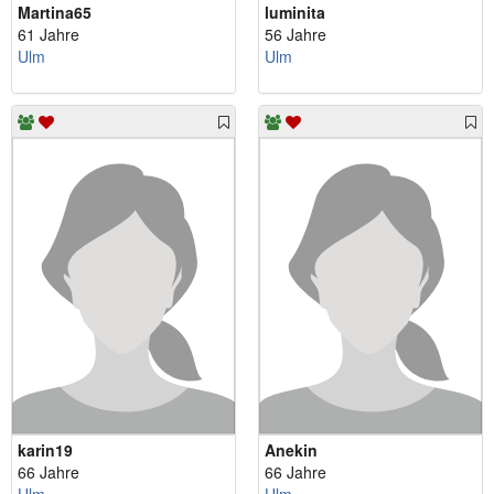
Martina65
luminita
61 Jahre
56 Jahre
Ulm
Ulm
karin19
Anekin
66 Jahre
66 Jahre