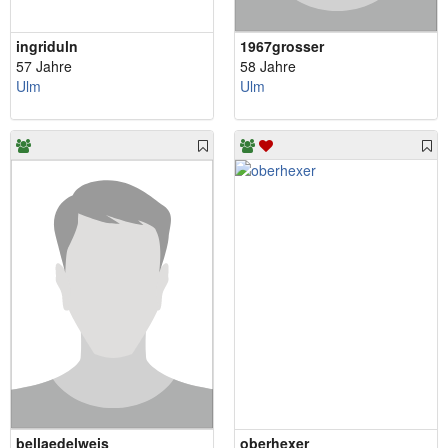
ingriduln
1967grosser
57 Jahre
58 Jahre
Ulm
Ulm
bellaedelweis
oberhexer