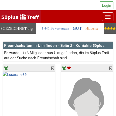
Login
Togg
navig
GUT
SGEZEICHNET
.org
1.441 Bewertungen
Hinweise
Freundschaften in Ulm finden - Seite 2 - Kontakte 50plus
Es wurden 116 Mitglieder aus Ulm gefunden, die im 50plus-Treff
auf der Suche nach Freundschaft sind.