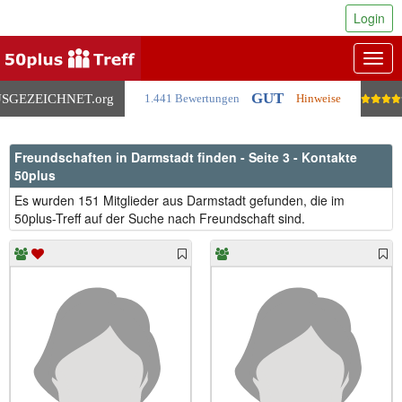
Login
Togg
navig
GUT
SGEZEICHNET
.org
1.441 Bewertungen
Hinweise
Freundschaften in Darmstadt finden - Seite 3 - Kontakte
50plus
Es wurden 151 Mitglieder aus Darmstadt gefunden, die im
50plus-Treff auf der Suche nach Freundschaft sind.