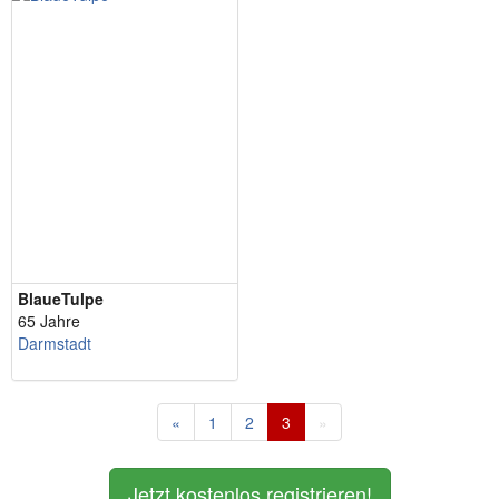
BlaueTulpe
65 Jahre
Darmstadt
«
1
2
3
»
Jetzt kostenlos registrieren!