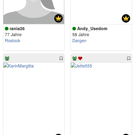
rania26
Andy_Usedom
77 Jahre
58 Jahre
Rostock
Dargen