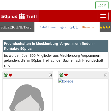
Login
Togg
navig
GUT
SGEZEICHNET
.org
1.441 Bewertungen
Hinweise
Freundschaften in Mecklenburg-Vorpommern finden -
Kontakte 50plus
Es wurden über 600 Mitglieder aus Mecklenburg-Vorpommern
gefunden, die im 50plus-Treff auf der Suche nach Freundschaft
sind.