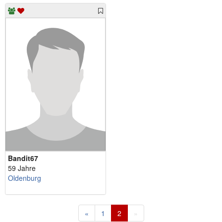
Bandit67
59 Jahre
Oldenburg
«
1
2
»