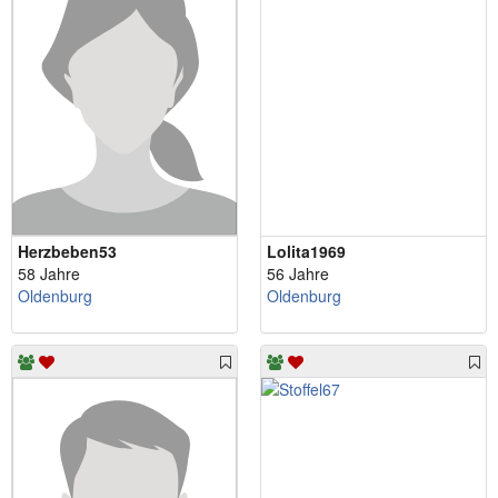
Herzbeben53
Lolita1969
58 Jahre
56 Jahre
Oldenburg
Oldenburg