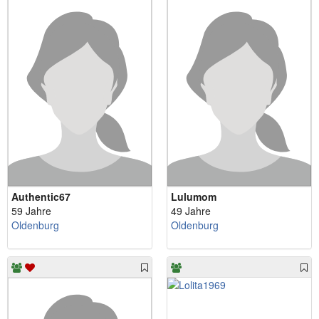
Authentic67
Lulumom
59 Jahre
49 Jahre
Oldenburg
Oldenburg