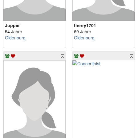
Juppiiii
therry1701
54 Jahre
69 Jahre
Oldenburg
Oldenburg