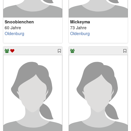
Snoobienchen
Mickeyma
60 Jahre
73 Jahre
Oldenburg
Oldenburg