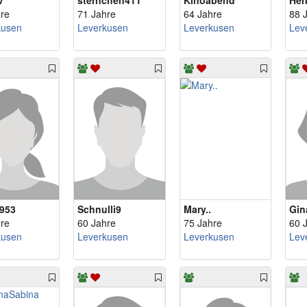
7
sternchen411
Kinoabend
Her
re
71 Jahre
64 Jahre
88 
kusen
Leverkusen
Leverkusen
Lev
1953
Schnulli9
Mary..
Gin
re
60 Jahre
75 Jahre
60 
kusen
Leverkusen
Leverkusen
Lev