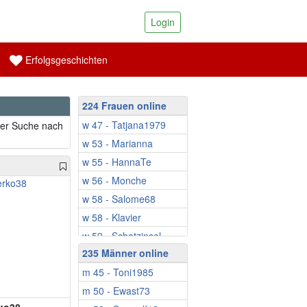
Login
Erfolgsgeschichten
224 Frauen online
w 47 - Tatjana1979
der Suche nach
w 53 - Marianna
w 55 - HannaTe
w 56 - Monche
w 58 - Salome68
w 58 - Klavier
w 59 - Schatzinsel
235 Männer online
w 59 - MartinaM
m 45 - Toni1985
w 59 - Babbsi
m 50 - Ewast73
w 60 - Ringeltine