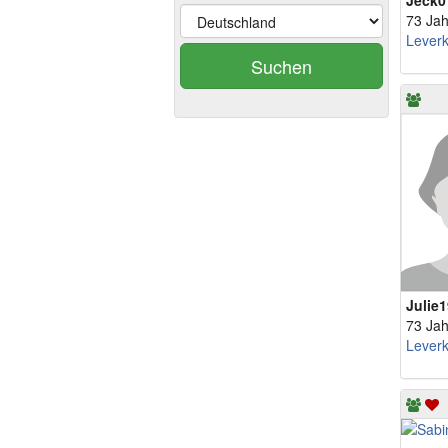
Jeck0
73 Jah
Lever
Suchen
Julie
73 Jah
Lever