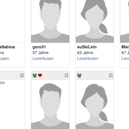
aSabina
gero51
suSieLein
Mat
re
57 Jahre
63 Jahre
67 
kusen
Leverkusen
Leverkusen
Lev