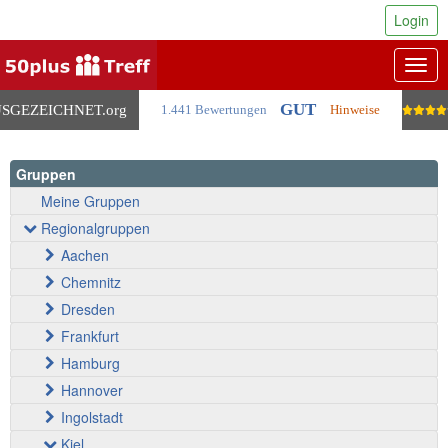
Login
Togg
navig
GUT
SGEZEICHNET
.org
1.441 Bewertungen
Hinweise
Gruppen
Meine Gruppen
Regionalgruppen
Aachen
Chemnitz
Dresden
Frankfurt
Hamburg
Hannover
Ingolstadt
Kiel