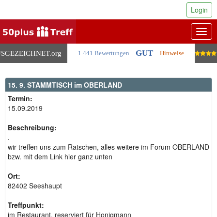
Login
Togg
navig
GUT
SGEZEICHNET
.org
1.441 Bewertungen
Hinweise
15. 9. STAMMTISCH im OBERLAND
Termin:
15.09.2019
Beschreibung:
.
wir treffen uns zum Ratschen, alles weitere im Forum OBERLAND
bzw. mit dem Link hier ganz unten
Ort:
82402 Seeshaupt
Treffpunkt:
im Restaurant, reserviert für Honigmann