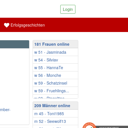
Login
Erfolgsgeschichten
181 Frauen online
w 51 - Jasminada
w 54 - Silviav
w 55 - HannaTe
w 56 - Monche
w 59 - Schatzinsel
w 59 - Fruehlings...
w 60 - Ringeltine
209 Männer online
w 61 - EsmeWW
ember-
m 45 - Toni1985
w 61 - Sveti13
m 52 - Seewolf13
w 64 - Elevtheria