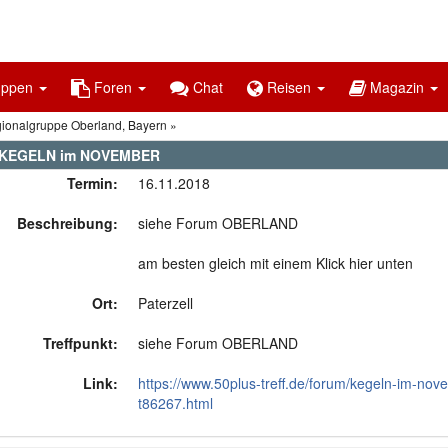
uppen
Foren
Chat
Reisen
Magazin
gionalgruppe Oberland, Bayern
1 KEGELN im NOVEMBER
Termin:
16.11.2018
Beschreibung:
siehe Forum OBERLAND
am besten gleich mit einem Klick hier unten
Ort:
Paterzell
Treffpunkt:
siehe Forum OBERLAND
Link:
https://www.50plus-treff.de/forum/kegeln-im-nov
t86267.html