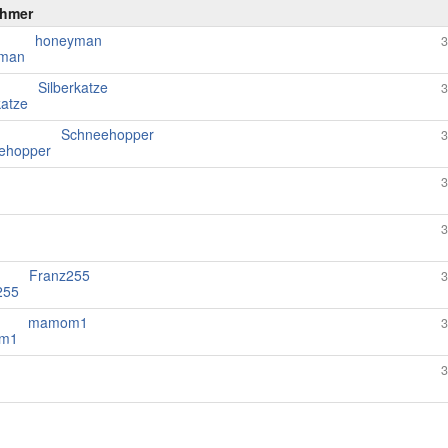
ehmer
honeyman
3
Silberkatze
3
Schneehopper
3
3
3
Franz255
3
mamom1
3
3