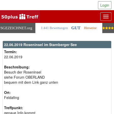
Login
Togg
navig
GUT
SGEZEICHNET
.org
1.441 Bewertungen
Hinweise
22.06.2019 Roseninsel im Starnberger See
Termin:
22.06.2019
Beschreibung:
Besuch der Roseninsel
siehe Forum OBERLAND
bequem mit dem Link ganz unten
Ort:
Feldafing
Treffpunkt:
genaue Info kommt