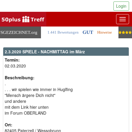
Login
Togg
navig
GUT
SGEZEICHNET
.org
1.441 Bewertungen
Hinweise
2.3.2020 SPIELE - NACHMITTAG im März
Termin:
02.03.2020
Beschreibung:
.
. . . wir spielen wie immer in Huglfing
"Mensch ärgere Dich nicht"
und andere
mit dem Link hier unten
im Forum OBERLAND
Ort:
82405 Paterzell / Wessobrunn