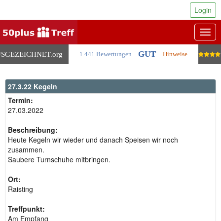
Login
Togg
navig
GUT
SGEZEICHNET
.org
1.441 Bewertungen
Hinweise
27.3.22 Kegeln
Termin:
27.03.2022
Beschreibung:
Heute Kegeln wir wieder und danach Speisen wir noch
zusammen.
Saubere Turnschuhe mitbringen.
Ort:
Raisting
Treffpunkt:
Am Empfang