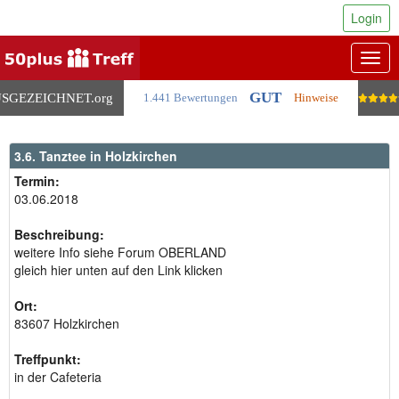
Login
Togg
navig
GUT
SGEZEICHNET
.org
1.441 Bewertungen
Hinweise
3.6. Tanztee in Holzkirchen
Termin:
03.06.2018
Beschreibung:
weitere Info siehe Forum OBERLAND
gleich hier unten auf den Link klicken
Ort:
83607 Holzkirchen
Treffpunkt:
in der Cafeteria