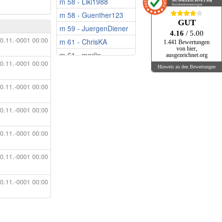
m 58 - Liki1988
w 70 - Nische9
AUSGEZEICHNET
.org
Kundenbewertungen
m 58 - Guenther123
w 70 - Lea956
GUT
m 59 - JuergenDiener
w 70 - Leni56
4.16
/ 5.00
0.11.-0001 00:00
m 61 - ChrisKA
w 71 - Annalena2
1.441 Bewertungen
von hier,
m 61 - marlin
w 71 - _Sonrisa_
ausgezeichnet.org
0.11.-0001 00:00
m 61 - Tassenwart
w 72 - Lavendel123
Hinweis zu den Bewertungen
m 61 - Testpilot
w 72 - Elbflorentina
0.11.-0001 00:00
m 61 - 24217jan
w 73 - inga999
m 62 - dolf_63
w 75 - MariaSim
0.11.-0001 00:00
m 62 - holly0403
w 76 - Heidilein50
0.11.-0001 00:00
m 63 - Lenz123
w 79 - Sputnik47
m 64 - siegi99
w 80 - ..hannah..
0.11.-0001 00:00
m 65 - Yidaki
w 81 - Ellychen
m 66 - Only4you2209
w 82 - Ragusa
0.11.-0001 00:00
m 67 - Freisteher
w 85 - Synphonia
m 67 - Romeo5
w 88 - henkelino
m 68 - cordura
w 46 - Melissa103