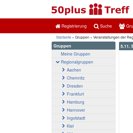
Registrierung
Suche
Gr
Startseite
Gruppen
Veranstaltungen der Re
Gruppen
5.11.
Meine Gruppen
Regionalgruppen
Aachen
Chemnitz
Dresden
Frankfurt
Hamburg
Hannover
Ingolstadt
Kiel