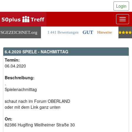
Login
Togg
navig
GUT
SGEZEICHNET
.org
1.441 Bewertungen
Hinweise
6.4.2020 SPIELE - NACHMITTAG
Termin:
06.04.2020
Beschreibung:
.
Spielenachmittag
schaut nach im Forum OBERLAND
oder mit dem Link ganz unten
Ort:
82386 Huglfing Weilheimer Straße 30