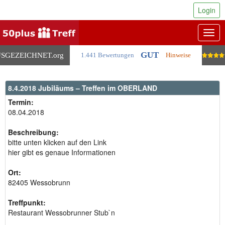
Login
Togg
navig
GUT
SGEZEICHNET
.org
1.441 Bewertungen
Hinweise
8.4.2018 Jubiläums – Treffen im OBERLAND
Termin:
08.04.2018
Beschreibung:
bitte unten klicken auf den Link
hier gibt es genaue Informationen
Ort:
82405 Wessobrunn
Treffpunkt:
Restaurant Wessobrunner Stub`n