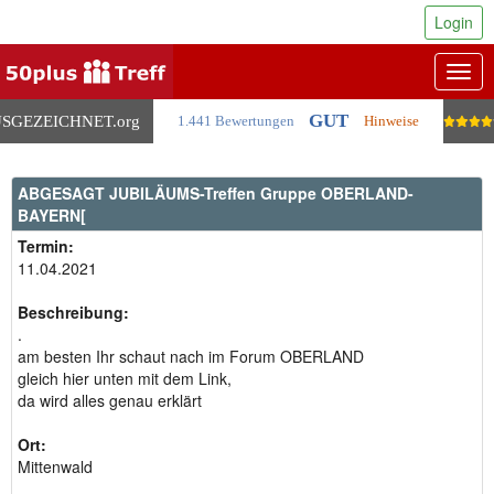
Login
Togg
navig
GUT
SGEZEICHNET
.org
1.441 Bewertungen
Hinweise
ABGESAGT JUBILÄUMS-Treffen Gruppe OBERLAND-
BAYERN[
Termin:
11.04.2021
Beschreibung:
.
am besten Ihr schaut nach im Forum OBERLAND
gleich hier unten mit dem Link,
da wird alles genau erklärt
Ort:
Mittenwald