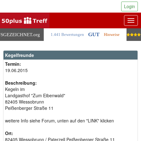
Login
Togg
navig
GUT
SGEZEICHNET
.org
1.441 Bewertungen
Hinweise
Kegelfreunde
Termin:
19.06.2015
Beschreibung:
Kegeln im
Landgasthof "Zum Eibenwald"
82405 Wessobrunn
Peißenberger Straße 11
weitere Info siehe Forum, unten auf den "LINK" klicken
Ort:
82405 Wessobrunn / Paterzell Peißenberger Straße 11