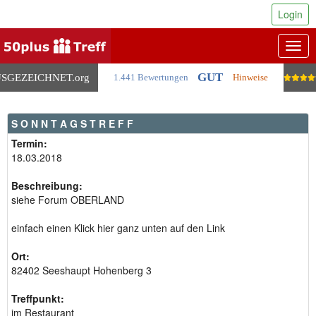
Login
Togg
navig
GUT
SGEZEICHNET
.org
1.441 Bewertungen
Hinweise
S O N N T A G S T R E F F
Termin:
18.03.2018
Beschreibung:
siehe Forum OBERLAND
einfach einen Klick hier ganz unten auf den Link
Ort:
82402 Seeshaupt Hohenberg 3
Treffpunkt:
im Restaurant