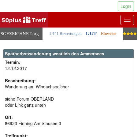
Login
Togg
navig
GUT
SGEZEICHNET
.org
1.441 Bewertungen
Hinweise
Spätherbstwanderung westlich des Ammersees
Termin:
12.12.2017
Beschreibung:
Wanderung am Windachspeicher
siehe Forum OBERLAND
oder Link ganz unten
Ort:
86923 Finning Am Stausee 3
Treffpunkt: