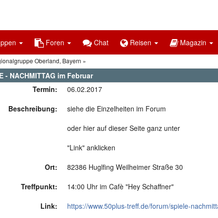
uppen
Foren
Chat
Reisen
Magazin
gionalgruppe Oberland, Bayern
E - NACHMITTAG im Februar
Termin:
06.02.2017
Beschreibung:
siehe die Einzelheiten im Forum
oder hier auf dieser Seite ganz unter
"Link" anklicken
Ort:
82386 Huglfing Weilheimer Straße 30
Treffpunkt:
14:00 Uhr im Cafè "Hey Schaffner"
Link:
https://www.50plus-treff.de/forum/spiele-nachmitt