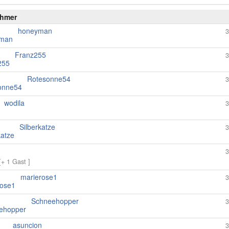
ehmer
honeyman
3
Franz255
3
Rotesonne54
3
wodila
3
Silberkatze
3
3
[+ 1 Gast ]
marierose1
3
Schneehopper
3
asuncion
3