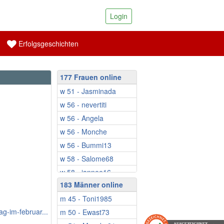
Login
Erfolgsgeschichten
177 Frauen online
w 51 - Jasminada
w 56 - nevertiti
w 56 - Angela
w 56 - Monche
w 56 - Bummi13
w 58 - Salome68
w 58 - jannee16
183 Männer online
w 59 - Fruehlings...
m 45 - Toni1985
w 59 - Saly30
ag-im-februar...
m 50 - Ewast73
w 59 - Schatzinsel