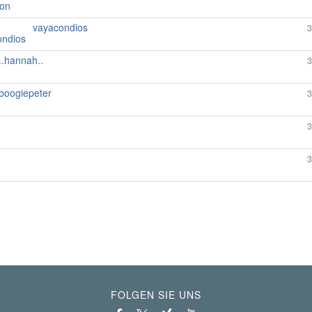
vayacondios
3
..hannah..
3
boogiepeter
3
3
3
FOLGEN SIE UNS