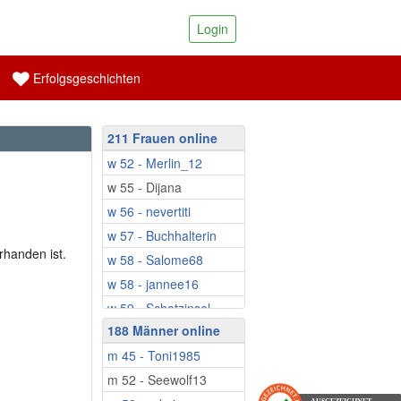
Login
Erfolgsgeschichten
211 Frauen online
w 52 - Merlin_12
w 55 - Dijana
w 56 - nevertiti
w 57 - Buchhalterin
rhanden ist.
w 58 - Salome68
w 58 - jannee16
w 59 - Schatzinsel
188 Männer online
w 59 - Tine26
m 45 - Toni1985
w 59 - Mariposa67
m 52 - Seewolf13
w 59 - Babbsi