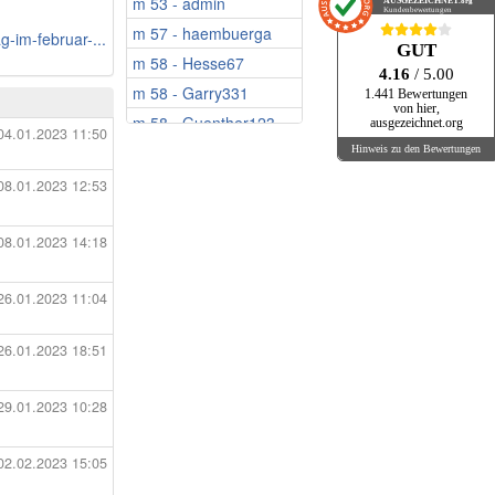
m 53 - admin
w 59 - WaldAnna
AUSGEZEICHNET
.org
Kundenbewertungen
m 57 - haembuerga
w 61 - Sveti13
g-im-februar-...
GUT
m 58 - Hesse67
w 61 - EsmeWW
4.16
/ 5.00
m 58 - Garry331
w 61 - Kerstin23
1.441 Bewertungen
von hier,
m 58 - Guenther123
w 61 - Siber.Cat
ausgezeichnet.org
04.01.2023 11:50
m 59 - Peter311
w 62 - Ventimiglia
Hinweis zu den Bewertungen
m 59 - UweAlfref
w 62 - Lieblingsm...
08.01.2023 12:53
m 60 - Albert2025
w 62 - Margi14
m 60 - Ostseemaik1
08.01.2023 14:18
w 63 - deckchen
m 60 - Maulwurf
w 64 - BerlinerNo...
26.01.2023 11:04
m 60 - Oldgermeny
w 64 - Manife
m 61 - Tassenwart
w 64 - Danae_R
26.01.2023 18:51
m 61 - ChrisKA
w 64 - Miacoolgirl
m 61 - Mecklenbur...
w 65 - Snoopy3
29.01.2023 10:28
m 61 - 24217jan
w 65 - Sonnenfrau13
m 61 - Testpilot
w 65 - Ninipa
02.02.2023 15:05
m 61 - marlin
w 65 - Ffeifa