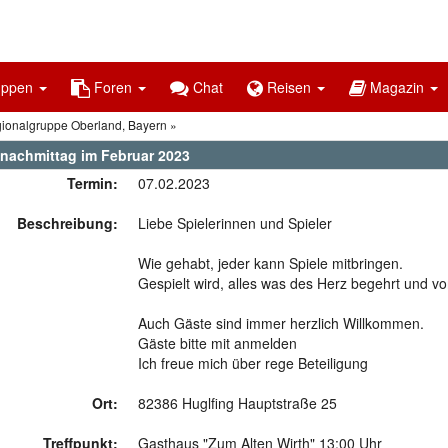
uppen
Foren
Chat
Reisen
Magazin
gionalgruppe Oberland, Bayern
enachmittag im Februar 2023
Termin:
07.02.2023
Beschreibung:
Liebe Spielerinnen und Spieler
Wie gehabt, jeder kann Spiele mitbringen.
Gespielt wird, alles was des Herz begehrt und vo
Auch Gäste sind immer herzlich Willkommen.
Gäste bitte mit anmelden
Ich freue mich über rege Beteiligung
Ort:
82386 Huglfing Hauptstraße 25
Treffpunkt:
Gasthaus "Zum Alten Wirth" 13:00 Uhr