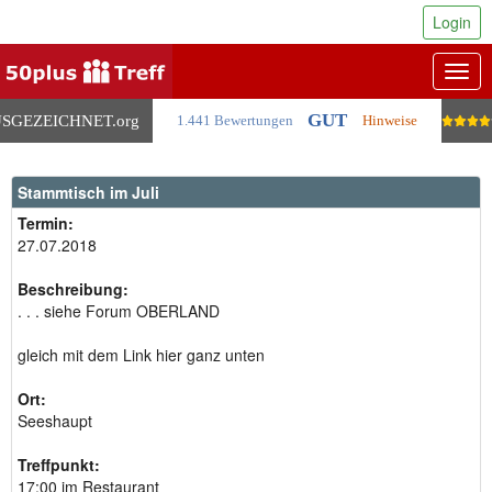
Login
Togg
navig
GUT
SGEZEICHNET
.org
1.441 Bewertungen
Hinweise
Stammtisch im Juli
Termin:
27.07.2018
Beschreibung:
. . . siehe Forum OBERLAND
gleich mit dem Link hier ganz unten
Ort:
Seeshaupt
Treffpunkt:
17:00 im Restaurant