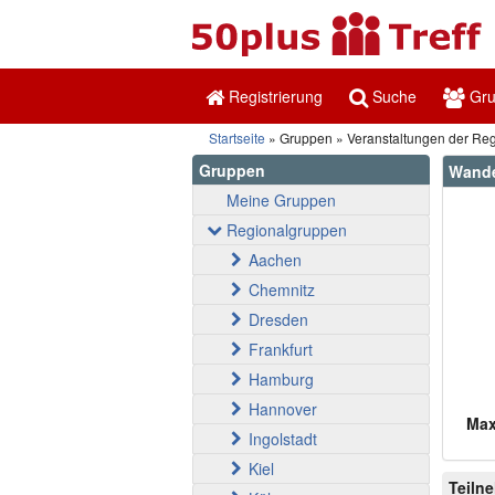
Registrierung
Suche
Gr
Startseite
Gruppen
Veranstaltungen der Re
Gruppen
Wande
Meine Gruppen
Regionalgruppen
Aachen
Chemnitz
Dresden
Frankfurt
Hamburg
Hannover
Max
Ingolstadt
Kiel
Teiln