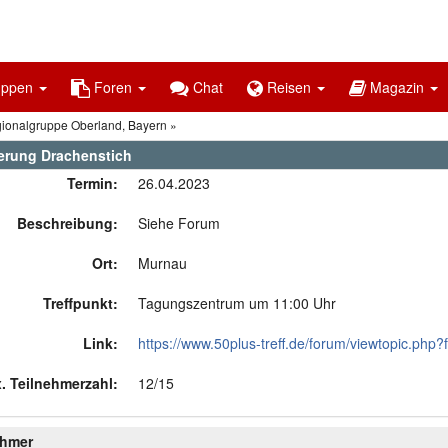
uppen
Foren
Chat
Reisen
Magazin
gionalgruppe Oberland, Bayern
rung Drachenstich
Termin:
26.04.2023
Beschreibung:
Siehe Forum
Ort:
Murnau
Treffpunkt:
Tagungszentrum um 11:00 Uhr
Link:
https://www.50plus-treff.de/forum/viewtopic.php?
. Teilnehmerzahl:
12/15
ehmer