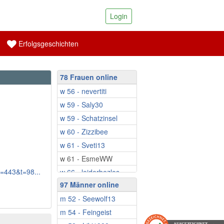
Login
Erfolgsgeschichten
78 Frauen online
w 56 - nevertiti
w 59 - Saly30
w 59 - Schatzinsel
w 60 - Zizzibee
w 61 - Sveti13
w 61 - EsmeWW
f=443&t=98...
w 66 - leiderbezlos
97 Männer online
w 67 - Sonnenlicht
m 52 - Seewolf13
w 68 - _Meeresbrise_
m 54 - Feingeist
w 69 - agapanta