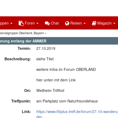
uppen
Foren
Chat
Reisen
Magazin
gionalgruppe Oberland, Bayern
rung entlang der AMMER
Termin:
27.10.2019
Beschreibung:
siehe Titel
weitere Infos im Forum OBERLAND
hier unten mit dem Link
Ort:
Weilheim Trifthof
Treffpunkt:
am Parkplatz vom Naturfreundehaus
Link:
https://www.50plus-treff.de/forum/27-10-wanderu
der-...