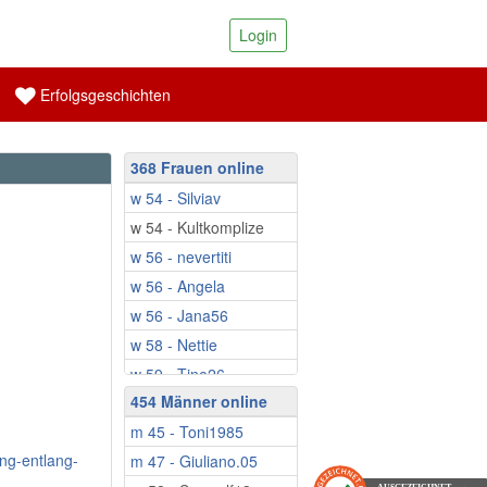
Login
Erfolgsgeschichten
368 Frauen online
w 54 - Silviav
w 54 - Kultkomplize
w 56 - nevertiti
w 56 - Angela
w 56 - Jana56
w 58 - Nettie
w 59 - Tine26
454 Männer online
w 59 - Fruehlings...
m 45 - Toni1985
w 59 - Babbsi
ng-entlang-
m 47 - Giuliano.05
w 59 - Schatzinsel