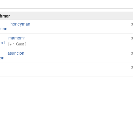
ehmer
honeyman
3
mamom1
3
[+ 1 Gast ]
asuncion
3
3