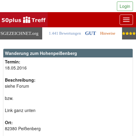
Login
Togg
navig
GUT
SGEZEICHNET
.org
1.441 Bewertungen
Hinweise
Wanderung zum Hohenpeißenberg
Termin:
18.05.2016
Beschreibung:
siehe Forum
bzw.
Link ganz unten
Ort:
82380 Peißenberg