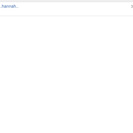
..hannah..
3