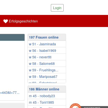
Login
Erfolgsgeschichten
197 Frauen online
w 51 - Jasminada
w 56 - Isabel1969
w 56 - nevertiti
w 58 - Salome68
w 59 - Fruehlings...
w 59 - Mariposa67
w 59 - Schatzinsel
186 Männer online
w 59 - Saly30
f=443&t=77...
m 45 - nobody23
w 60 - Ringeltine
m 45 - Toni1985
w 61 - EsmeWW