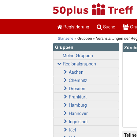
Registrierung
Suche
Gr
Startseite
Gruppen
Veranstaltungen der Re
Gruppen
Zürch
Meine Gruppen
Regionalgruppen
Aachen
Chemnitz
Dresden
Frankfurt
Hamburg
Hannover
Ingolstadt
Kiel
Teiln