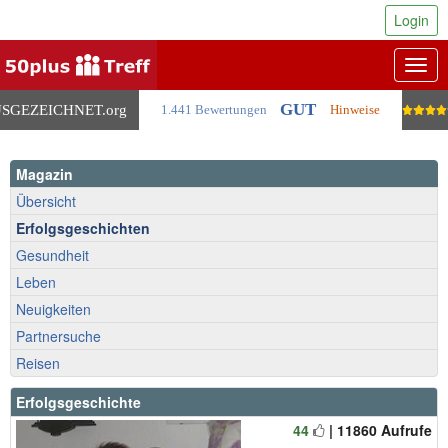
Login
Togg
navig
GUT
SGEZEICHNET
.org
1.441 Bewertungen
Hinweise
Magazin
Übersicht
Erfolgsgeschichten
Gesundheit
Leben
Neuigkeiten
Partnersuche
Reisen
Erfolgsgeschichte
44
| 11860 Aufrufe