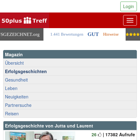
Login
Togg
navig
GUT
SGEZEICHNET
.org
1.441 Bewertungen
Hinweise
Magazin
Übersicht
Erfolgsgeschichten
Gesundheit
Leben
Neuigkeiten
Partnersuche
Reisen
Erfolgsgeschichte von Jutta und Laurent
26
| 17382 Aufrufe