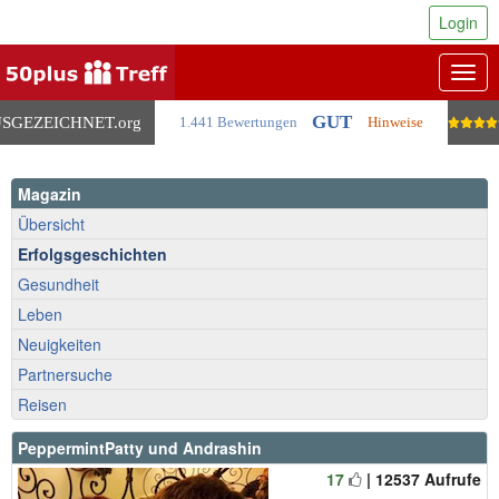
Login
Togg
navig
GUT
SGEZEICHNET
.org
1.441 Bewertungen
Hinweise
Magazin
Übersicht
Erfolgsgeschichten
Gesundheit
Leben
Neuigkeiten
Partnersuche
Reisen
PeppermintPatty und Andrashin
17
| 12537 Aufrufe