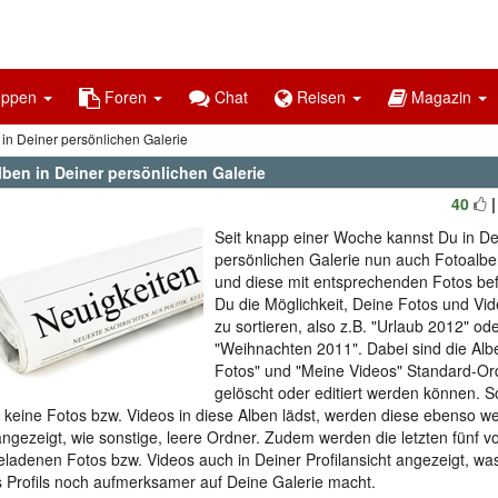
uppen
Foren
Chat
Reisen
Magazin
in Deiner persönlichen Galerie
lben in Deiner persönlichen Galerie
40
Seit knapp einer Woche kannst Du in De
persönlichen Galerie nun auch Fotoalbe
und diese mit entsprechenden Fotos bef
Du die Möglichkeit, Deine Fotos und Vi
zu sortieren, also z.B. "Urlaub 2012" od
"Weihnachten 2011". Dabei sind die Alb
Fotos" und "Meine Videos" Standard-Ord
gelöscht oder editiert werden können. S
 keine Fotos bzw. Videos in diese Alben lädst, werden diese ebenso w
 angezeigt, wie sonstige, leere Ordner. Zudem werden die letzten fünf v
ladenen Fotos bzw. Videos auch in Deiner Profilansicht angezeigt, w
 Profils noch aufmerksamer auf Deine Galerie macht.