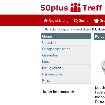
Registrierung
Suche
Gr
Startseite
»
Magazin
»
Neuigkeiten
» Fotoalben 
Magazin
Fotoa
Übersicht
Erfolgsgeschichten
Gesundheit
Leben
Neuigkeiten
Partnersuche
Reisen
jedoch
Auch interessant:
Profil
hochge
Deines