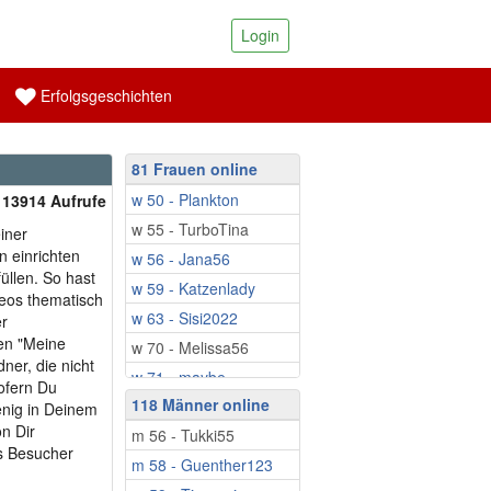
Login
Erfolgsgeschichten
81 Frauen online
w 50 - Plankton
| 13914 Aufrufe
w 55 - TurboTina
iner
n einrichten
w 56 - Jana56
üllen. So hast
w 59 - Katzenlady
deos thematisch
w 63 - Sisi2022
er
en "Meine
w 70 - Melissa56
ner, die nicht
w 71 - maybe...
ofern Du
118 Männer online
w 71 - Morchel
enig in Deinem
on Dir
m 56 - Tukki55
w 72 - Lavendel123
as Besucher
m 58 - Guenther123
w 75 - MariaSim