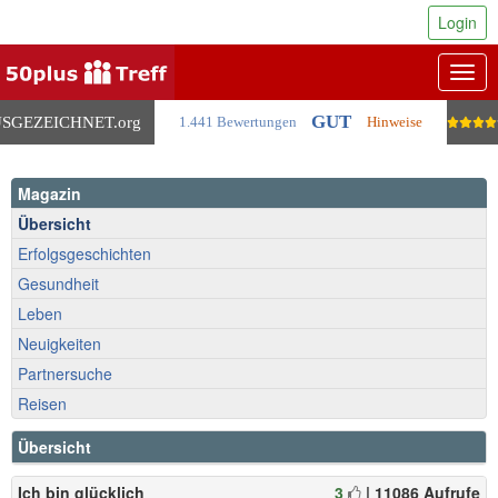
Login
Togg
navig
GUT
SGEZEICHNET
.org
1.441 Bewertungen
Hinweise
Magazin
Übersicht
Erfolgsgeschichten
Gesundheit
Leben
Neuigkeiten
Partnersuche
Reisen
Übersicht
Ich bin glücklich
3
| 11086 Aufrufe