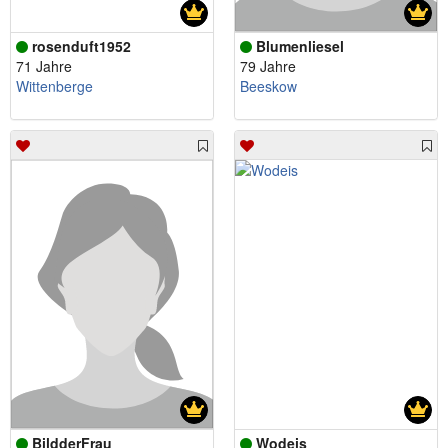
rosenduft1952
Blumenliesel
71 Jahre
79 Jahre
Wittenberge
Beeskow
BildderFrau
Wodeis