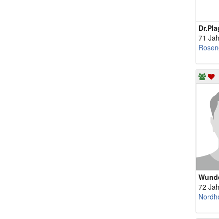
Dr.Pla
71 Jah
Rosen
Wund
72 Jah
Nordh