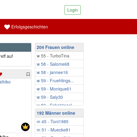
Login
Erfolgsgeschichten
204 Frauen online
w 55 - TurboTina
eff auf
w 58 - Salome68
w 58 - jannee16
w 59 - Fruehlings...
w 59 - Monique61
w 59 - Saly30
w 59 - Schatzinsel
192 Männer online
w 60 - Ringeltine
m 45 - Toni1985
w 61 - EsmeWW
m 51 - Muecke81
w 61 - Siber.Cat