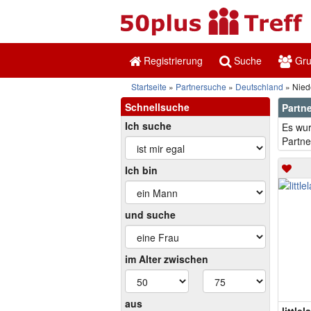
Registrierung
Suche
Gr
Startseite
Partnersuche
Deutschland
Nied
Schnellsuche
Partne
Ich suche
Es wur
Partne
Ich bin
und suche
im Alter zwischen
aus