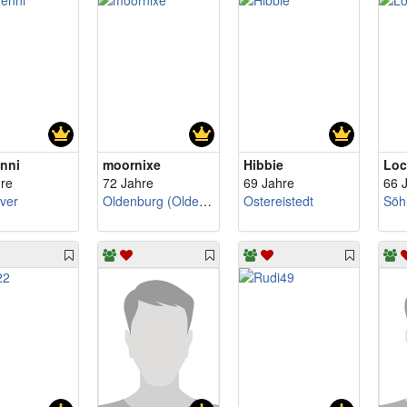
nni
moornixe
Hibbie
Loc
re
72 Jahre
69 Jahre
66 
ver
Oldenburg (Oldenburg)
Ostereistedt
Söh