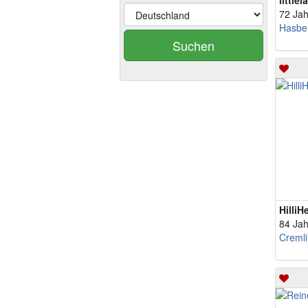
littlel
72 Jah
Hasbe
Suchen
HilliH
84 Jah
Creml