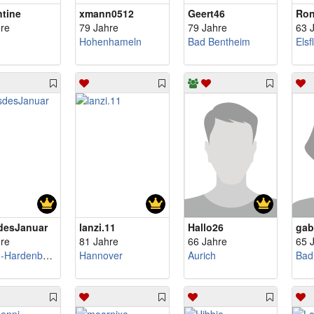
ntine
xmann0512
Geert46
Ron
re
79 Jahre
79 Jahre
63 
Hohenhameln
Bad Bentheim
Elsf
desJanuar
lanzi.11
Hallo26
gab
re
81 Jahre
66 Jahre
65 
Nörten-Hardenberg
Hannover
Aurich
Bad