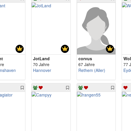
nt
JotLand
corvus
Wol
re
70 Jahre
67 Jahre
77 
lmshaven
Hannover
Rethem (Aller)
Eyd