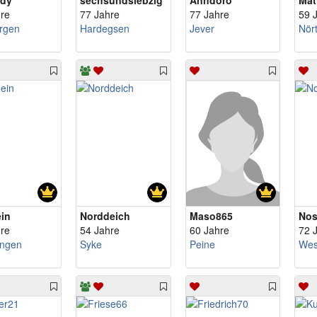
ady
sechsundsiebzig
Anndoro
Mat
re
77 Jahre
77 Jahre
59 
rgen
Hardegsen
Jever
ein
Norddeich
Maso865
Nos
re
54 Jahre
60 Jahre
72 
ingen
Syke
Peine
Wes