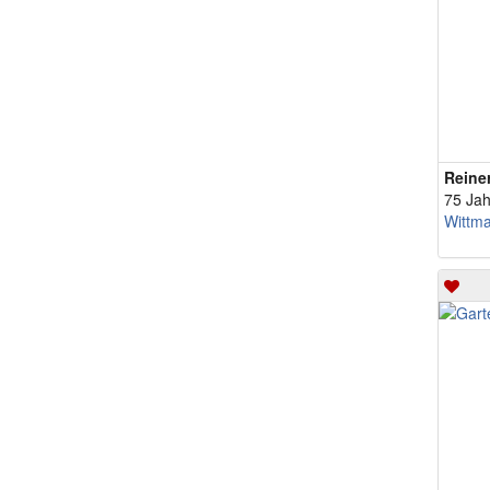
Reine
75 Jah
Wittma