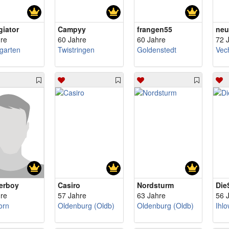
giator
Campyy
frangen55
neu
re
60 Jahre
60 Jahre
72 
garten
Twistringen
Goldenstedt
Vec
erboy
Casiro
Nordsturm
Die
re
57 Jahre
63 Jahre
56 
orn
Oldenburg (Oldb)
Oldenburg (Oldb)
Ihl