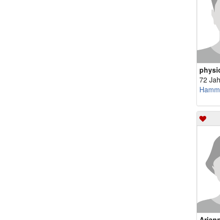
physi
72 Jah
Hamm
Arian