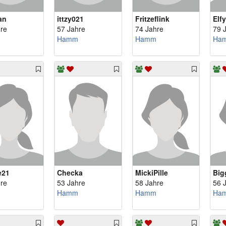
an
ittzy021
Fritzeflink
Elf
re
57 Jahre
74 Jahre
79 
Hamm
Hamm
Ha
e21
Checka
MickiPille
Big
re
53 Jahre
58 Jahre
56 
Hamm
Hamm
Ha