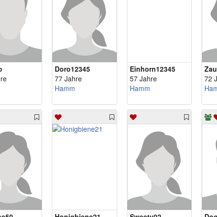
o
Doro12345
Einhorn12345
Zau
re
77 Jahre
57 Jahre
72 
Hamm
Hamm
Ha
ne50
Honigbiene21
Sweety02
Dog