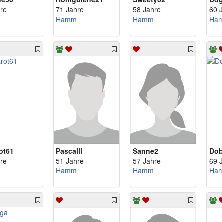
re
71 Jahre
58 Jahre
60 
Hamm
Hamm
Ha
ot61
Pascalll
Sanne2
Dob
re
51 Jahre
57 Jahre
69 
Hamm
Hamm
Ha