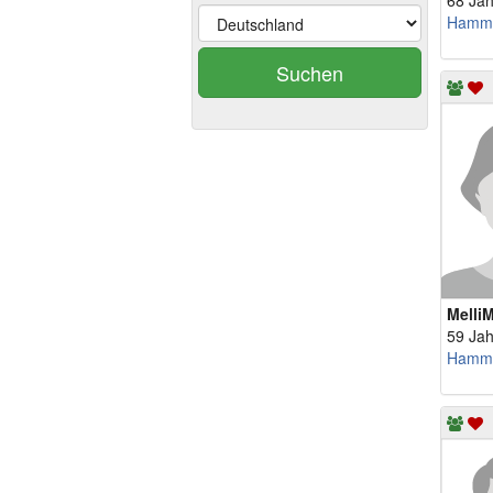
68 Jah
Hamm
Suchen
MelliM
59 Jah
Hamm