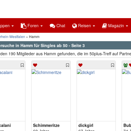
uppen
Foren
Chat
Reisen
Magazin
rhein-Westfalen
Hamm
rsuche in Hamm für Singles ab 50 - Seite 3
den 190 Mitglieder aus Hamm gefunden, die im 50plus-Treff auf Partne
calani
Schimmeritze
dickgirl
Bu