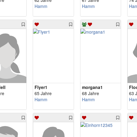
re
62 Jahre
67 Jahre
74 
Hamm
Hamm
Ha
ell
Flyer1
morgana1
Flo
re
65 Jahre
68 Jahre
63 
Hamm
Hamm
Ha