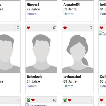
s
Ringer8
Annabel51
hei
re
72 Jahre
59 Jahre
61 
Hamm
Hamm
Ha
Schniech
lavieestbel
Coll
re
64 Jahre
68 Jahre
60 
Hamm
Hamm
Ha