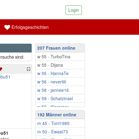
Login
Erfolgsgeschichten
207 Frauen online
w 55 - TurboTina
rsuche sind.
w 55 - Dijana
w 55 - HannaTe
w 56 - nevertiti
w 58 - jannee16
w 59 - Schatzinsel
w 59 - Klaramay
192 Männer online
w 59 - Monique61
m 45 - Toni1985
w 60 - Ringeltine
m 50 - Ewast73
w 60 - Zizzibee
bu51