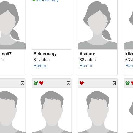
lina67
Reinernagy
Asanny
kik
re
61 Jahre
68 Jahre
63 
Hamm
Hamm
Ha