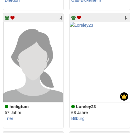
Dierdorf
Gau-Bickelheim
heiligtum
Loreley23
57 Jahre
68 Jahre
Trier
Bitburg