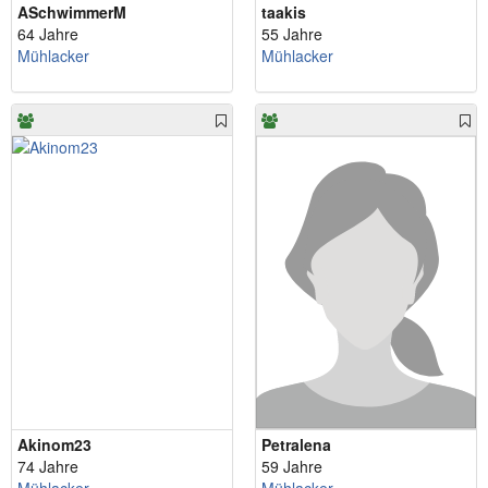
ASchwimmerM
taakis
64 Jahre
55 Jahre
Mühlacker
Mühlacker
Akinom23
Petralena
74 Jahre
59 Jahre