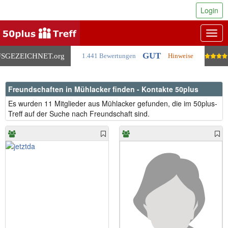
Login
Togg
navig
GUT
SGEZEICHNET
.org
1.441 Bewertungen
Hinweise
Freundschaften in Mühlacker finden - Kontakte 50plus
Es wurden 11 Mitglieder aus Mühlacker gefunden, die im 50plus-
Treff auf der Suche nach Freundschaft sind.