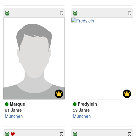
Marque
Fredylein
61 Jahre
59 Jahre
München
München