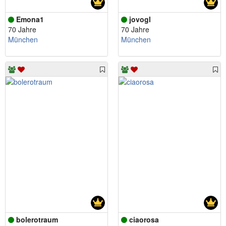
Emona1
jovogl
70 Jahre
70 Jahre
München
München
bolerotraum
ciaorosa