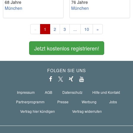
68 Jahre
76 Jahre
München
München
«
1
2
3
...
10
»
Jetzt kostenlos registrieren!
FOLGEN SIE UNS
Impressum
AGB
Datenschutz
Hilfe und Kontakt
Partnerprogramm
Presse
Werbung
Jobs
Vertrag hier kündigen
Vertrag widerrufen