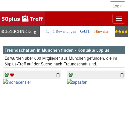
Login
Togg
navig
GUT
SGEZEICHNET
.org
1.441 Bewertungen
Hinweise
Freundschaften in München finden - Kontakte 50plus
Es wurden über 600 Mitglieder aus München gefunden, die im
50plus-Treff auf der Suche nach Freundschaft sind.