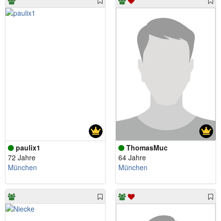
paulix1
ThomasMuc
72 Jahre
64 Jahre
München
München