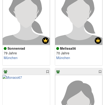
Sonnenrad
Melissa56
79 Jahre
70 Jahre
München
München