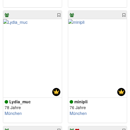
Lydia_muc
minipli
78 Jahre
76 Jahre
München
München