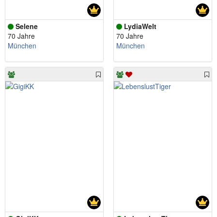
Selene
LydiaWelt
70 Jahre
70 Jahre
München
München