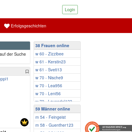
Login
Erfolgsgeschichten
38 Frauen online
w 60 - Zizzibee
 auf der Suche
w 61 - Kerstin23
w 61 - Sveti13
w 70 - Nische9
w 70 - Lea956
w 70 - Leni56
w 72 - Lavendel123
59 Männer online
w 72 - Elbflorentina
m 54 - Feingeist
w 75 - MariaSim
m 58 - Guenther123
w 76 - Heidilein50
AUSGEZEICHNET
.org
Kundenbewertungen