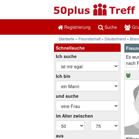
Registrierung
Suche
Gr
Startseite
Freundschaft
Deutschland
Bran
Schnellsuche
Freun
Ich suche
Es wur
nach F
Ich bin
und suche
im Alter zwischen
aus