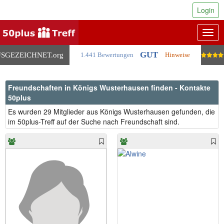
Login
Togg
navig
GUT
SGEZEICHNET
.org
1.441 Bewertungen
Hinweise
Freundschaften in Königs Wusterhausen finden - Kontakte
50plus
Es wurden 29 Mitglieder aus Königs Wusterhausen gefunden, die
im 50plus-Treff auf der Suche nach Freundschaft sind.