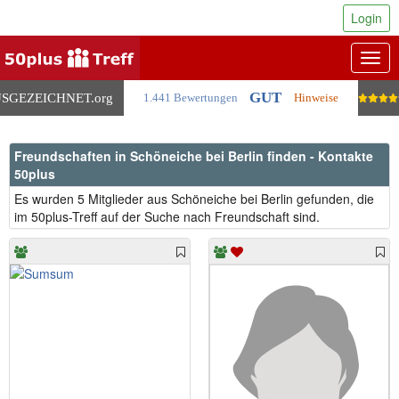
Login
Togg
navig
GUT
SGEZEICHNET
.org
1.441 Bewertungen
Hinweise
Freundschaften in Schöneiche bei Berlin finden - Kontakte
50plus
Es wurden 5 Mitglieder aus Schöneiche bei Berlin gefunden, die
im 50plus-Treff auf der Suche nach Freundschaft sind.