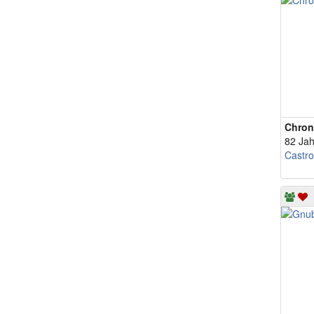
Chron
82 Jah
Castr