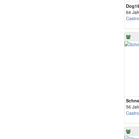
Dog1
64 Jah
Castr
Schn
56 Jah
Castr