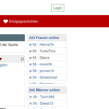
Login
Erfolgsgeschichten
223 Frauen online
w 55 - HannaTe
uf der Suche
w 55 - TurboTina
w 55 - Dijana
w 56 - nevertiti
w 58 - jannee16
w 59 - Schatzinsel
w 59 - Klaramay
202 Männer online
w 59 - Monique61
m 45 - Toni1985
w 59 - Babbsi
m 50 - Ewast73
w 60 - Ringeltine