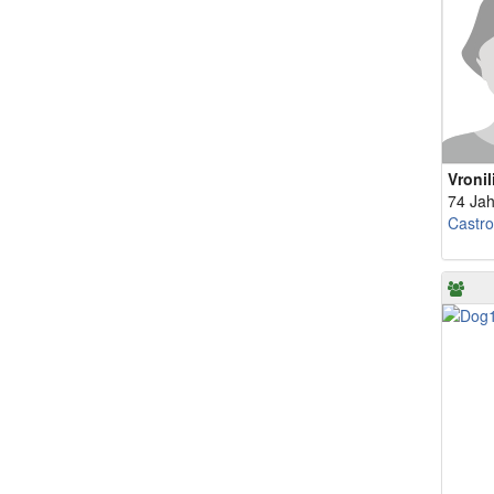
Vronil
74 Jah
Castr