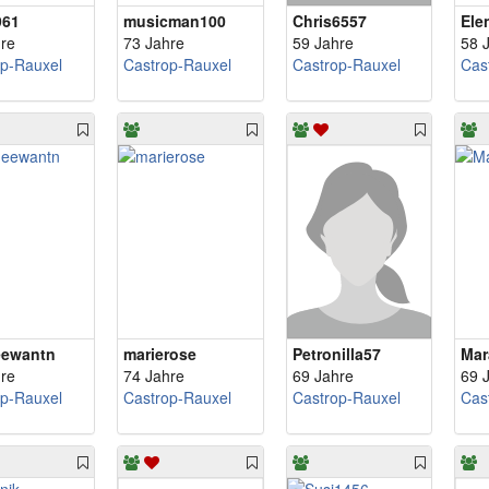
961
musicman100
Chris6557
Ele
re
73 Jahre
59 Jahre
58 
op-Rauxel
Castrop-Rauxel
Castrop-Rauxel
Cas
eewantn
marierose
Petronilla57
Mar
re
74 Jahre
69 Jahre
69 
op-Rauxel
Castrop-Rauxel
Castrop-Rauxel
Cas