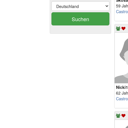
Skosa
59 Jah
Castr
Suchen
Nicki
62 Jah
Castr