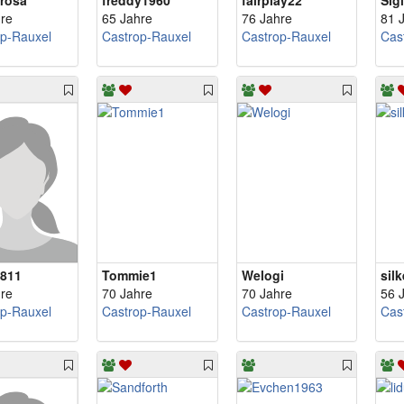
rosa
freddy1960
fairplay22
Sig
re
65 Jahre
76 Jahre
81 
op-Rauxel
Castrop-Rauxel
Castrop-Rauxel
Cas
1811
Tommie1
Welogi
sil
re
70 Jahre
70 Jahre
56 
op-Rauxel
Castrop-Rauxel
Castrop-Rauxel
Cas