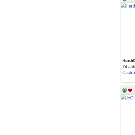
Hardi
74 Jah
Castr