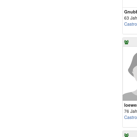
Gnub
63 Jah
Castr
loewe
76 Jah
Castr