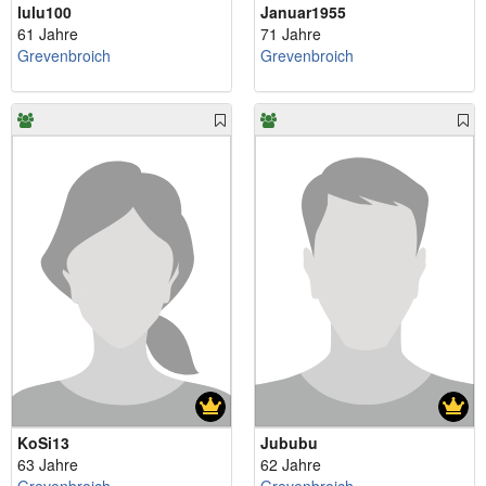
lulu100
Januar1955
61 Jahre
71 Jahre
Grevenbroich
Grevenbroich
KoSi13
Jububu
63 Jahre
62 Jahre