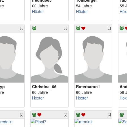
eL
freund065
TomBerger
Tab
re
60 Jahre
54 Jahre
55 
Höxter
Höxter
Höx
typ
Christina_66
Roterbaron1
And
re
60 Jahre
60 Jahre
56 
Höxter
Höxter
Höx