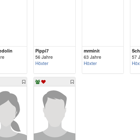
edolin
Pippi7
mrminit
Sch
re
56 Jahre
63 Jahre
57 
Höxter
Höxter
Höx