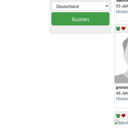
Sabin
53 Jah
Höxter
Suchen
proto
46 Jah
Höxter