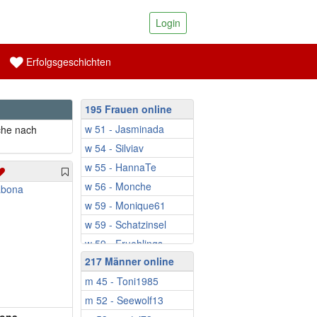
Login
Erfolgsgeschichten
195 Frauen online
w 51 - Jasminada
che nach
w 54 - Silviav
w 55 - HannaTe
w 56 - Monche
w 59 - Monique61
w 59 - Schatzinsel
w 59 - Fruehlings...
217 Männer online
w 60 - Ringeltine
m 45 - Toni1985
w 61 - EsmeWW
m 52 - Seewolf13
w 61 - Sveti13