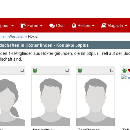
uppen
Foren
Chat
Reisen
Magazin
rhein-Westfalen
Höxter
dschaften in Höxter finden - Kontakte 50plus
den 14 Mitglieder aus Höxter gefunden, die im 50plus-Treff auf der Su
schaft sind.