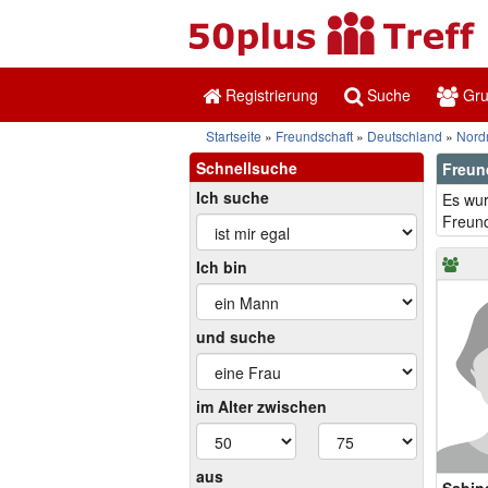
Registrierung
Suche
Gr
Startseite
Freundschaft
Deutschland
Nord
Schnellsuche
Freun
Ich suche
Es wur
Freund
Ich bin
und suche
im Alter zwischen
aus