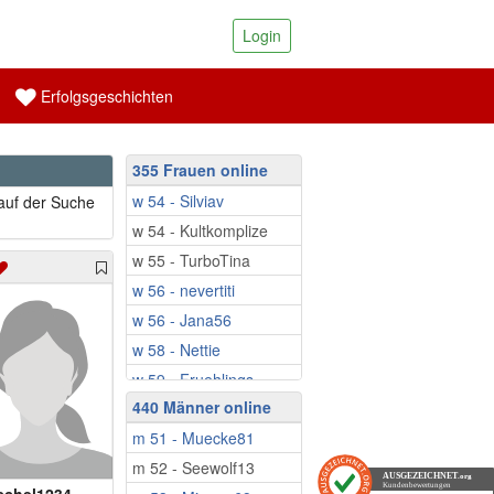
Login
Erfolgsgeschichten
355 Frauen online
w 54 - Silviav
 auf der Suche
w 54 - Kultkomplize
w 55 - TurboTina
w 56 - nevertiti
w 56 - Jana56
w 58 - Nettie
w 59 - Fruehlings...
440 Männer online
w 59 - Babbsi
m 51 - Muecke81
w 59 - Schatzinsel
m 52 - Seewolf13
w 60 - ichliebenatur
AUSGEZEICHNET
.org
Kundenbewertungen