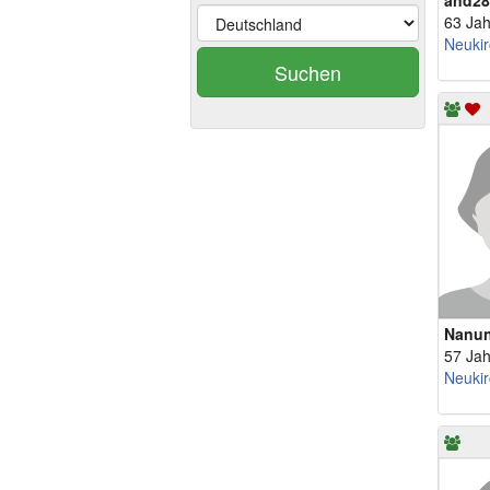
and28
63 Jah
Neukir
Suchen
Nanu
57 Jah
Neukir