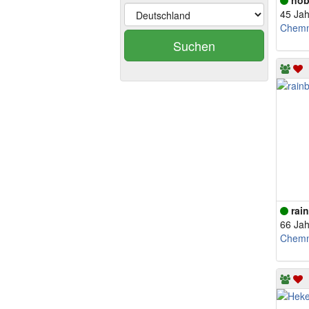
nob
45 Jah
Chemn
Suchen
rai
66 Jah
Chemn