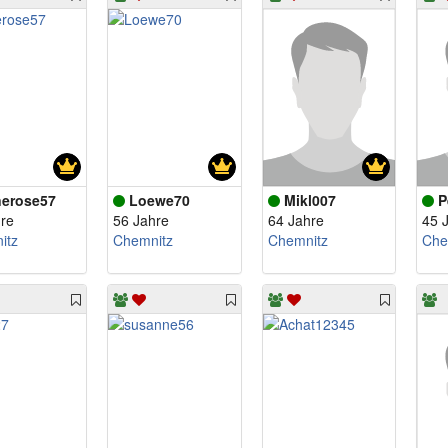
erose57
Loewe70
Mikl007
P
re
56 Jahre
64 Jahre
45 
itz
Chemnitz
Chemnitz
Che