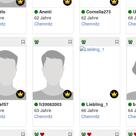
tlo
Anetti
Cornelia273
U
re
62 Jahre
62 Jahre
68 
itz
Chemnitz
Chemnitz
Che
ef57
fr20062003
Liebling_1
b
re
63 Jahre
66 Jahre
64 
itz
Chemnitz
Chemnitz
Che