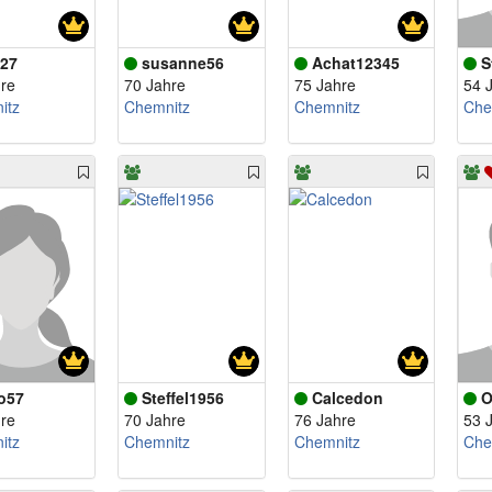
i27
susanne56
Achat12345
S
re
70 Jahre
75 Jahre
54 
itz
Chemnitz
Chemnitz
Che
o57
Steffel1956
Calcedon
O
re
70 Jahre
76 Jahre
53 
itz
Chemnitz
Chemnitz
Che