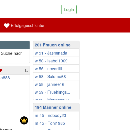
Login
Erfolgsgeschichten
201 Frauen online
w 51 - Jasminada
r Suche nach
w 56 - Isabel1969
w 56 - nevertiti
w 58 - Salome68
w 58 - jannee16
w 59 - Fruehlings...
w 59 - Mariposa67
194 Männer online
w 59 - Schatzinsel
m 45 - nobody23
w 59 - Saly30
m 45 - Toni1985
w 60 - Ringeltine