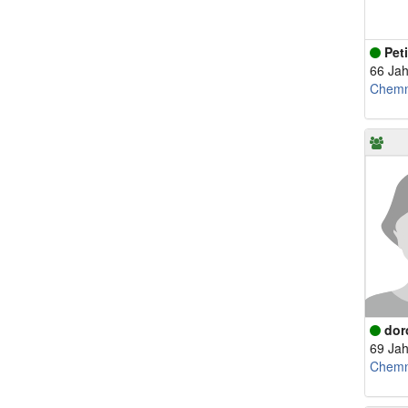
Pet
66 Jah
Chemn
dor
69 Jah
Chemn