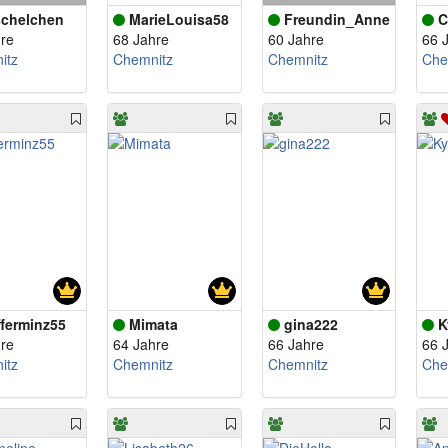
chelchen
MarieLouisa58
Freundin_Anne
C
re
68 Jahre
60 Jahre
66 
itz
Chemnitz
Chemnitz
Che
fferminz55
Mimata
gina222
K
re
64 Jahre
66 Jahre
66 
itz
Chemnitz
Chemnitz
Che