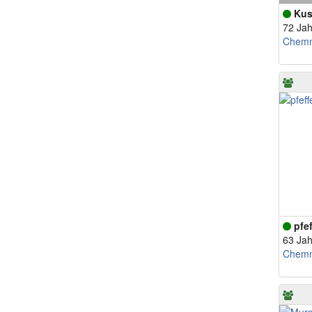
Kus
72 Jah
Chemn
pfe
63 Jah
Chemn