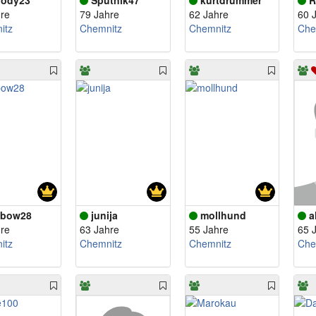
ody23
Sputnik47
kurtdrummer
R
re
79 Jahre
62 Jahre
60 
itz
Chemnitz
Chemnitz
Che
nbow28
junija
mollhund
a
re
63 Jahre
55 Jahre
65 
itz
Chemnitz
Chemnitz
Che