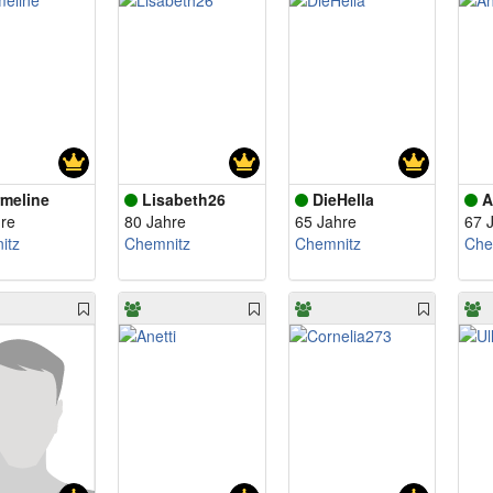
meline
Lisabeth26
DieHella
A
re
80 Jahre
65 Jahre
67 
itz
Chemnitz
Chemnitz
Che