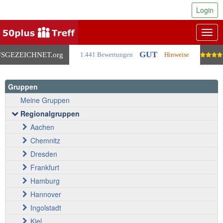
Login
Togg
navig
GUT
SGEZEICHNET
.org
1.441 Bewertungen
Hinweise
Gruppen
Meine Gruppen
Regionalgruppen
Aachen
Chemnitz
Dresden
Frankfurt
Hamburg
Hannover
Ingolstadt
Kiel