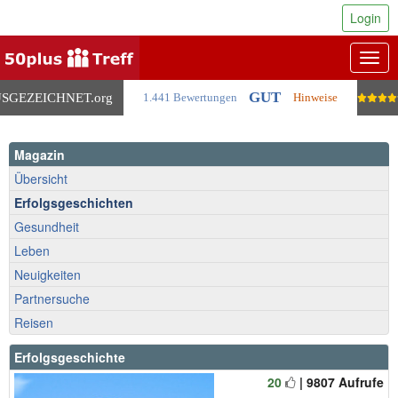
Login
Togg
navig
GUT
SGEZEICHNET
.org
1.441 Bewertungen
Hinweise
Magazin
Übersicht
Erfolgsgeschichten
Gesundheit
Leben
Neuigkeiten
Partnersuche
Reisen
Erfolgsgeschichte
20
| 9807 Aufrufe