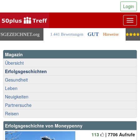
Login
Togg
navig
GUT
SGEZEICHNET
.org
1.441 Bewertungen
Hinweise
Magazin
Übersicht
Erfolgsgeschichten
Gesundheit
Leben
Neuigkeiten
Partnersuche
Reisen
Erfolgsgeschichte von Moneypenny
113
| 7706 Aufrufe