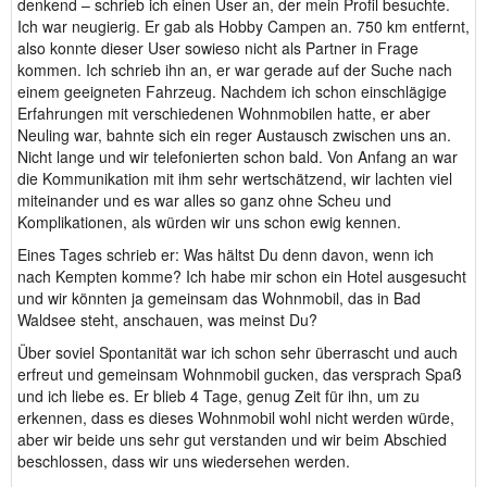
denkend – schrieb ich einen User an, der mein Profil besuchte.
Ich war neugierig. Er gab als Hobby Campen an. 750 km entfernt,
also konnte dieser User sowieso nicht als Partner in Frage
kommen. Ich schrieb ihn an, er war gerade auf der Suche nach
einem geeigneten Fahrzeug. Nachdem ich schon einschlägige
Erfahrungen mit verschiedenen Wohnmobilen hatte, er aber
Neuling war, bahnte sich ein reger Austausch zwischen uns an.
Nicht lange und wir telefonierten schon bald. Von Anfang an war
die Kommunikation mit ihm sehr wertschätzend, wir lachten viel
miteinander und es war alles so ganz ohne Scheu und
Komplikationen, als würden wir uns schon ewig kennen.
Eines Tages schrieb er: Was hältst Du denn davon, wenn ich
nach Kempten komme? Ich habe mir schon ein Hotel ausgesucht
und wir könnten ja gemeinsam das Wohnmobil, das in Bad
Waldsee steht, anschauen, was meinst Du?
Über soviel Spontanität war ich schon sehr überrascht und auch
erfreut und gemeinsam Wohnmobil gucken, das versprach Spaß
und ich liebe es. Er blieb 4 Tage, genug Zeit für ihn, um zu
erkennen, dass es dieses Wohnmobil wohl nicht werden würde,
aber wir beide uns sehr gut verstanden und wir beim Abschied
beschlossen, dass wir uns wiedersehen werden.