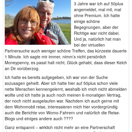
3 Jahre war ich auf 50plus
angemeldet, mal mit, mal
ohne Premium. Ich hatte
einige schöne
Begegnungen, aber der
Richtige war nicht dabei.
Und ja, natürlich hat man
bei der virtuellen
Partnersuche auch weniger schöne Treffen, das kürzeste dauerte
1 Minute. Ich sagte mir immer, nimm’s nicht persönlich
Moneypenny, es passt halt nicht, Glück gehabt, dass dieser Kelch
an Dir vorüberzog.
Ich hatte es bereits aufgegeben, ich war von der Suche
sozusagen geheilt. Aber ich hatte hier auf 50plus schon viele
nette Menschen kennengelernt, weshalb ich mich nicht abmelden
wollte und ich hatte ja auch noch meinen 6-monatigen Vertrag,
der noch nicht ausgelaufen war. Nachdem ich auch gerne mit
dem Wohnmobil reise, interessieren mich hier vordergründig
auch die Berichte von Womo-Fahrern und natürlich die Reise-
Blogs und einiges andere auch ????
Ganz entspannt – wirklich nicht mehr an eine Partnerschaft